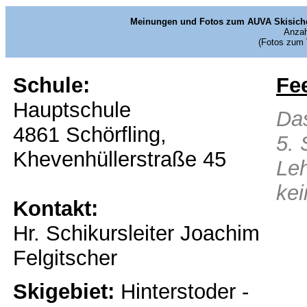
Meinungen und Fotos zum AUVA Skisicherh
Anzah
(Fotos zum 
Schule:
Fe
Hauptschule
Das
4861 Schörfling,
5. 
Khevenhüllerstraße 45
Leh
kei
Kontakt:
Hr. Schikursleiter Joachim
Felgitscher
Skigebiet:
Hinterstoder -