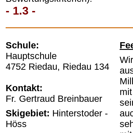
- 1.3 -
Schule:
Fe
Hauptschule
Wir
4752 Riedau, Riedau 134
aus
Mil
Kontakt:
mit
Fr. Gertraud Breinbauer
se
Skigebiet:
Hinterstoder -
auc
Höss
seh