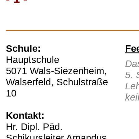
Schule:
Fe
Hauptschule
Das
5071 Wals-Siezenheim,
5. 
Walserfeld, Schulstraße
Leh
10
kei
Kontakt:
Hr. Dipl. Päd.
Schikursleiter Amandus