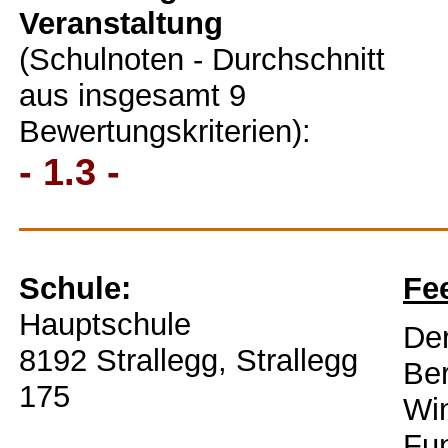
Veranstaltung
(Schulnoten - Durchschnitt
aus insgesamt 9
Bewertungskriterien):
- 1.3 -
Schule:
Fe
Hauptschule
Der
8192 Strallegg, Strallegg
Ber
175
Wi
Fun