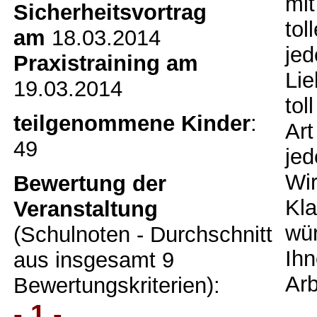
mit
Sicherheitsvortrag
tol
am
18.03.2014
jed
Praxistraining am
Lie
19.03.2014
tol
teilgenommene Kinder
:
Art
49
jed
Wir
Bewertung der
Kla
Veranstaltung
wür
(Schulnoten - Durchschnitt
Ihn
aus insgesamt 9
Arb
Bewertungskriterien):
- 1 -